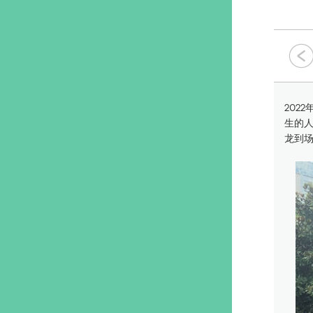
202
生的
龙到